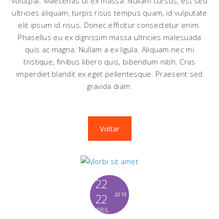
volutpat. Maecenas ut ex massa. Nullam cursus, est sed
ultricies aliquam, turpis risus tempus quam, id vulputate
elit ipsum id risus. Donec efficitur consectetur enim.
Phasellus eu ex dignissim massa ultricies malesuada
quis ac magna. Nullam a ex ligula. Aliquam nec mi
tristique, finibus libero quis, bibendum nibh. Cras
imperdiet blandit ex eget pellentesque. Praesent sed
gravida diam.
Voltar
22
22
2019
ABRIL