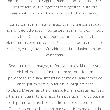
dictum vel lorem at sagittis. Nam at sodales ante. Duis
sollicitudin, augue eget sagittis egestas, nulla elit
venenatis sapien, id mattis turpis tortor a massa.
Curabitur lacinia mauris risus. Etiam vitae consequat
libero. Sed odio ipsum, porta sed lacinia non, commodo
a metus. Duis augue neque, vehicula sed mi vitae,
elementum venenatis enim. Phasellus lobortis nulla non
risus egestas gravida. Curabitur sagittis dapibus ex nec
venenatis.
Sed eu ultricies magna, ut feugiat turpis. Mauris risus
nisl, blandit vitae justo ullamcorper, aliquam
pellentesque quam. Interdum et malesuada fames ac
ante ipsum primis in faucibus. Aliquam erat
volutpat. Maecenas ut ex massa. Nullam cursus, est sed
ultricies aliquam, turpis risus tempus quam, id vulputate
elit ipsum id risus. Donec efficitur consectetur enim.
Phasellus eu ex dignissim massa ultricies malesuada