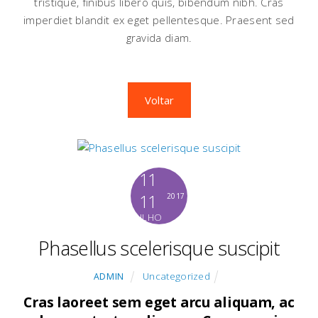
tristique, finibus libero quis, bibendum nibh. Cras
imperdiet blandit ex eget pellentesque. Praesent sed
gravida diam.
Voltar
11
11
2017
JULHO
Phasellus scelerisque suscipit
Uncategorized
ADMIN
Cras laoreet sem eget arcu aliquam, ac