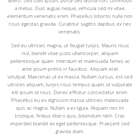
libero. Sed odio ipsum, porta sed lacinia non, commodo
a metus. Duis augue neque, vehicula sed mi vitae,
elementum venenatis enim. Phasellus lobortis nulla non
risus egestas gravida. Curabitur sagittis dapibus ex nec
venenatis.
Sed eu ultricies magna, ut feugiat turpis. Mauris risus
nisl, blandit vitae justo ullamcorper, aliquam
pellentesque quam. Interdum et malesuada fames ac
ante ipsum primis in faucibus. Aliquam erat
volutpat. Maecenas ut ex massa. Nullam cursus, est sed
ultricies aliquam, turpis risus tempus quam, id vulputate
elit ipsum id risus. Donec efficitur consectetur enim.
Phasellus eu ex dignissim massa ultricies malesuada
quis ac magna. Nullam a ex ligula. Aliquam nec mi
tristique, finibus libero quis, bibendum nibh. Cras
imperdiet blandit ex eget pellentesque. Praesent sed
gravida diam.